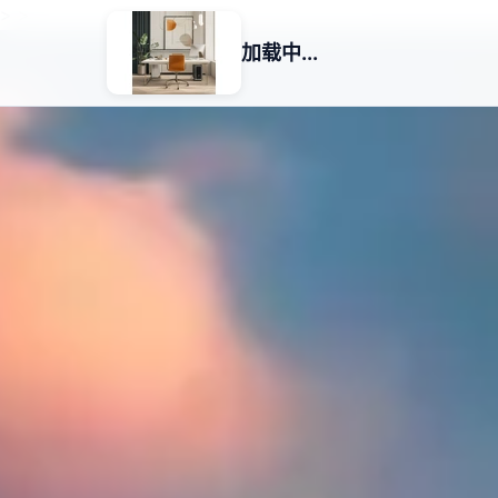
>
>
加载中...